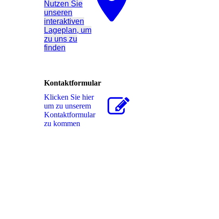
Nutzen Sie
unseren
interaktiven
La­ge­plan, um
zu uns zu
finden
Kontaktformular
Klicken Sie hier
um zu unserem
Kon­takt­for­mu­lar
zu kommen