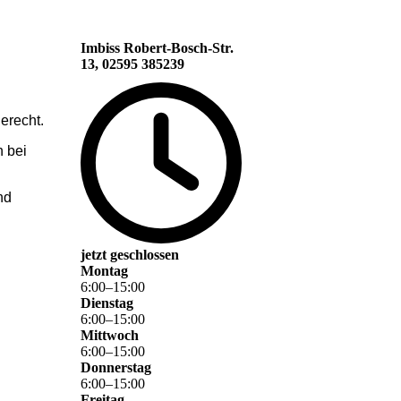
Imbiss Robert-Bosch-Str.
13, 02595 385239
erecht.
n bei
nd
jetzt geschlossen
Montag
6
:
00
–
15
:
00
Dienstag
6
:
00
–
15
:
00
Mittwoch
6
:
00
–
15
:
00
Donnerstag
6
:
00
–
15
:
00
Freitag